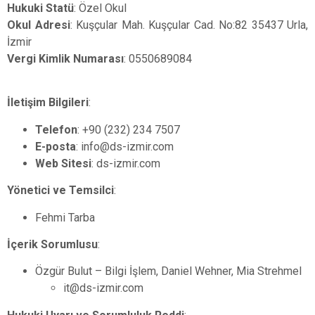
Hukuki Statü
: Özel Okul
Okul Adresi
: Kuşçular Mah. Kuşçular Cad. No:82 35437 Urla,
İzmir
Vergi Kimlik Numarası
: 0550689084
İletişim Bilgileri
:
Telefon
: +90 (232) 234 7507
E-posta
: info@ds-izmir.com
Web Sitesi
: ds-izmir.com
Yönetici ve Temsilci
:
Fehmi Tarba
İçerik Sorumlusu
:
Özgür Bulut – Bilgi İşlem, Daniel Wehner, Mia Strehmel
it@ds-izmir.com