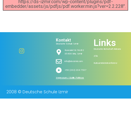
https://ds-izmir.com/wp-content/plugins/pdf-
embedder/assets/js/pdfjs/pdf.worker.min.js?ver=2.2.228".
Links
Kontakt
Deutsche Schule Izmir
Deutsche Botschaft Ankara
Kuscular Cd. No:82
35430 Urla, Izmir
ZfA
info@ds-izmir.com
Kultusministerkonferenz
+90 (232) 234 7507
Impressum / Gizlilik Politikası
2008 © Deutsche Schule Izmir