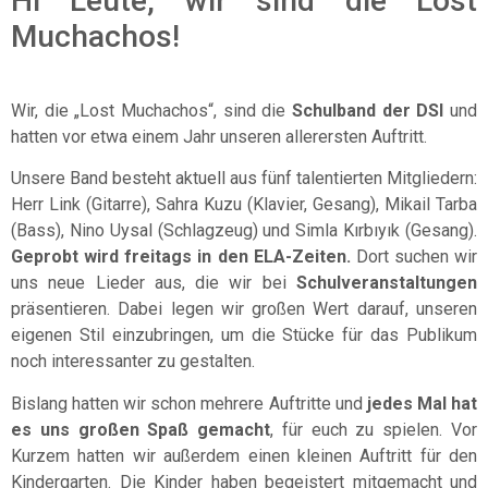
Hi Leute, wir sind die Lost
Muchachos!
Wir, die „Lost Muchachos“, sind die
Schulband der DSI
und
hatten vor etwa einem Jahr unseren allerersten Auftritt.
Unsere Band besteht aktuell aus fünf talentierten Mitgliedern:
Herr Link (Gitarre), Sahra Kuzu (Klavier, Gesang), Mikail Tarba
(Bass), Nino Uysal (Schlagzeug) und Simla Kırbıyık (Gesang).
Geprobt wird freitags in den ELA-Zeiten.
Dort suchen wir
uns neue Lieder aus, die wir bei
Schulveranstaltungen
präsentieren. Dabei legen wir großen Wert darauf, unseren
eigenen Stil einzubringen, um die Stücke für das Publikum
noch interessanter zu gestalten.
Bislang hatten wir schon mehrere Auftritte und
jedes Mal hat
es uns großen Spaß gemacht
, für euch zu spielen. Vor
Kurzem hatten wir außerdem einen kleinen Auftritt für den
Kindergarten. Die Kinder haben begeistert mitgemacht und