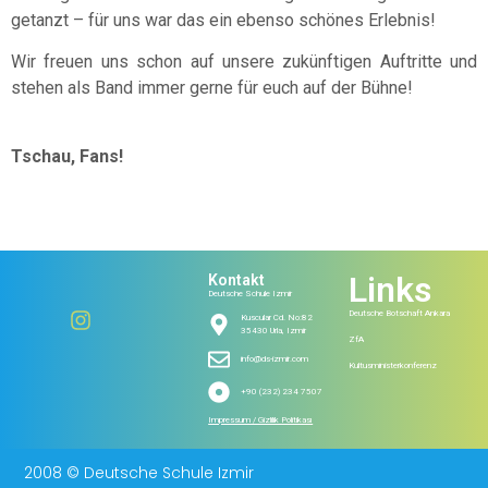
getanzt – für uns war das ein ebenso schönes Erlebnis!
Wir freuen uns schon auf unsere zukünftigen Auftritte und
stehen als Band immer gerne für euch auf der Bühne!
Tschau, Fans!
Links
Kontakt
Deutsche Schule Izmir
Deutsche Botschaft Ankara
Kuscular Cd. No:82
35430 Urla, Izmir
ZfA
info@ds-izmir.com
Kultusministerkonferenz
+90 (232) 234 7507
Impressum / Gizlilik Politikası
2008 © Deutsche Schule Izmir