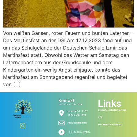
Von weißen Gänsen, roten Feuern und bunten Laternen –
Das Martinsfest an der DSI Am 12.12.2023 fand auf und
um das Schulgelände der Deutschen Schule Izmir das
Martinsfest statt. Obwohl das Wetter am Samstag den
Laternenbastlern aus der Grundschule und dem
Kindergarten ein wenig Angst einjagte, konnte das
Martinsfest am Sonntagabend regenfrei und begleitet
von […]
Links
Kontakt
Deutsche Schule Izmir
Deutsche Botschaft Ankara
Kuscular Cd. No:82
35430 Urla, Izmir
ZfA
info@ds-izmir.com
Kultusministerkonferenz
+90 (232) 234 7507