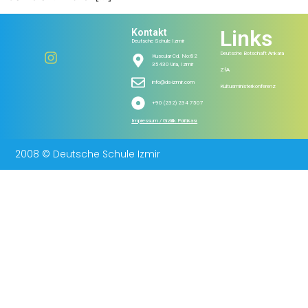
Links
Kontakt
Deutsche Schule Izmir
Deutsche Botschaft Ankara
Kuscular Cd. No:82
35430 Urla, Izmir
ZfA
info@ds-izmir.com
Kultusministerkonferenz
+90 (232) 234 7507
Impressum / Gizlilik Politikası
2008 © Deutsche Schule Izmir