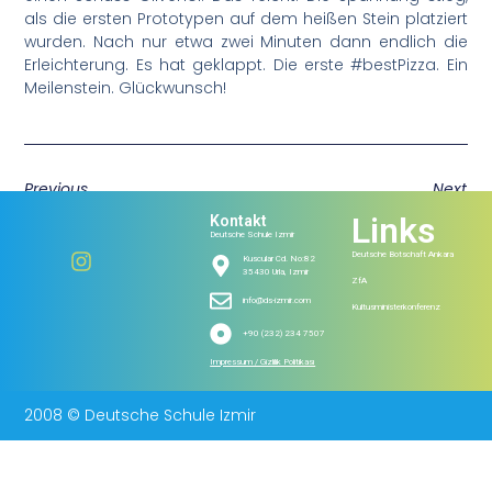
als die ersten Prototypen auf dem heißen Stein platziert
wurden. Nach nur etwa zwei Minuten dann endlich die
Erleichterung. Es hat geklappt. Die erste #bestPizza. Ein
Meilenstein. Glückwunsch!
Previous
Next
Links
Kontakt
Deutsche Schule Izmir
Deutsche Botschaft Ankara
Kuscular Cd. No:82
35430 Urla, Izmir
ZfA
info@ds-izmir.com
Kultusministerkonferenz
+90 (232) 234 7507
Impressum / Gizlilik Politikası
2008 © Deutsche Schule Izmir