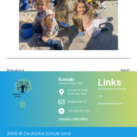
Previous
Next
Links
Kontakt
Deutsche Schule Izmir
Deutsche Botschaft Ankara
Kuscular Cd. No:82
35430 Urla, Izmir
ZfA
info@ds-izmir.com
Kultusministerkonferenz
+90 (232) 234 7507
Impressum / Gizlilik Politikası
2008 © Deutsche Schule Izmir