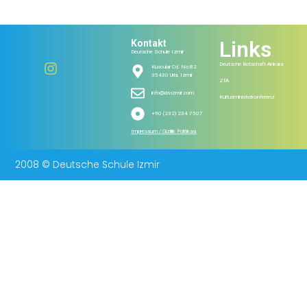
Links
Kontakt
Deutsche Schule Izmir
Deutsche Botschaft Ankara
Kuscular Cd. No:82
35430 Urla, Izmir
ZfA
info@ds-izmir.com
Kultusministerkonferenz
+90 (232) 234 7507
Impressum / Gizlilik Politikası
2008 © Deutsche Schule Izmir