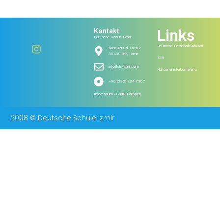
Links
Kontakt
Deutsche Schule Izmir
Deutsche Botschaft Ankara
Kuscular Cd. No:82
35430 Urla, Izmir
ZfA
info@ds-izmir.com
Kultusministerkonferenz
+90 (232) 234 7507
Impressum / Gizlilik Politikası
2008 © Deutsche Schule Izmir