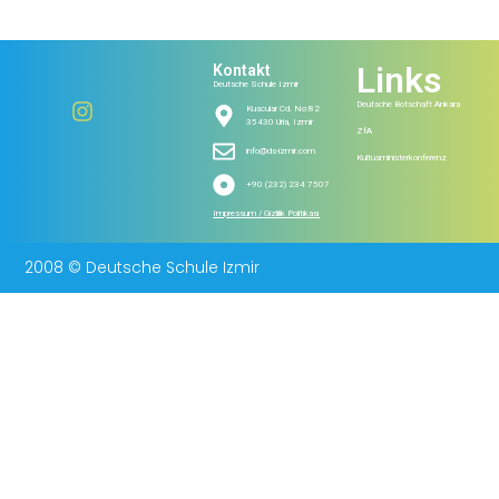
Links
Kontakt
Deutsche Schule Izmir
Deutsche Botschaft Ankara
Kuscular Cd. No:82
35430 Urla, Izmir
ZfA
info@ds-izmir.com
Kultusministerkonferenz
+90 (232) 234 7507
Impressum / Gizlilik Politikası
2008 © Deutsche Schule Izmir