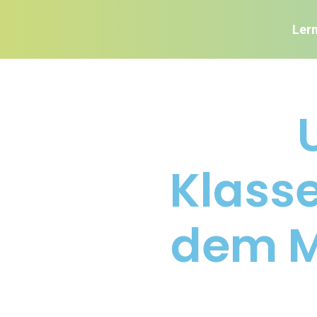
Ler
Klass
dem M