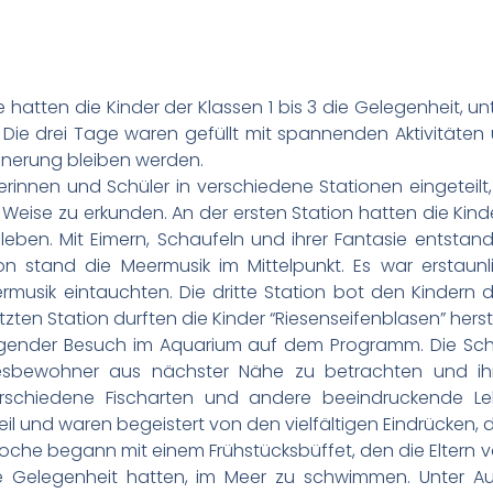
atten die Kinder der Klassen 1 bis 3 die Gelegenheit, un
Die drei Tage waren gefüllt mit spannenden Aktivitäten
nnerung bleiben werden.
innen und Schüler in verschiedene Stationen eingeteilt,
 Weise zu erkunden. An der ersten Station hatten die Kin
uleben. Mit Eimern, Schaufeln und ihrer Fantasie entsta
n stand die Meermusik im Mittelpunkt. Es war erstaunl
musik eintauchten. Die dritte Station bot den Kindern di
etzten Station durften die Kinder “Riesenseifenblasen” herst
gender Besuch im Aquarium auf dem Programm. Die Schü
resbewohner aus nächster Nähe zu betrachten und ihr
erschiedene Fischarten und andere beeindruckende L
il und waren begeistert von den vielfältigen Eindrücken, 
oche begann mit einem Frühstücksbüffet, den die Eltern v
e Gelegenheit hatten, im Meer zu schwimmen. Unter Au