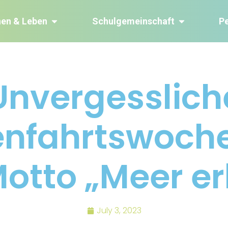
nen & Leben
Schulgemeinschaft
P
Unvergesslich
enfahrtswoche
otto „Meer er
July 3, 2023