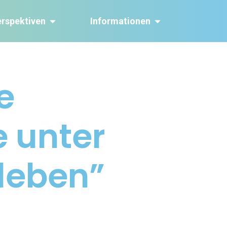
erspektiven
Informationen
e
 unter
leben”