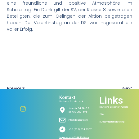
eine freundliche und positive Atmosphäre im
Schulalltag. Ein Dank gilt der SV, der Klasse 8 sowie allen
Beteiligten, die zum Gelingen der Aktion beigetragen
haben. Der Valentinstag an der DSI war insgesamt ein
voller Erfolg.
Previous
Next
Links
Kontakt
Deutsche Schule Izmir
Deutsche Botschaft Ankara
Kuscular Cd. No:82
35430 Urla, Izmir
ZfA
info@ds-izmir.com
Kultusministerkonferenz
+90 (232) 234 7507
Impressum / Gizlilik Politikası